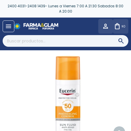
2400 4031-2408 1439- Lunes a Viernes 7:00 A 21:30 Sabados 8:00
A 20:00
close
menu
0
$