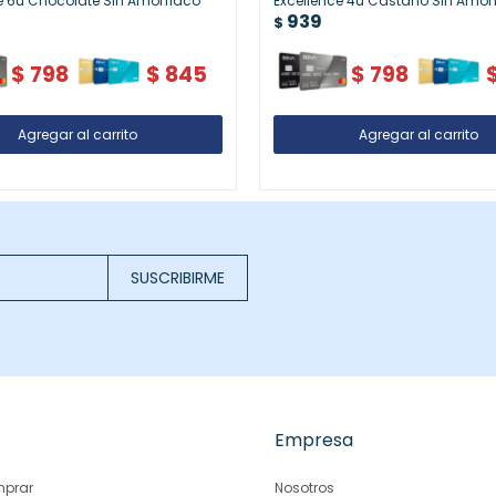
e 6u Chocolate Sin Amoníaco
Excellence 4u Castaño Sin Amo
939
$
$
798
$
845
$
798
SUSCRIBIRME
Empresa
prar
Nosotros