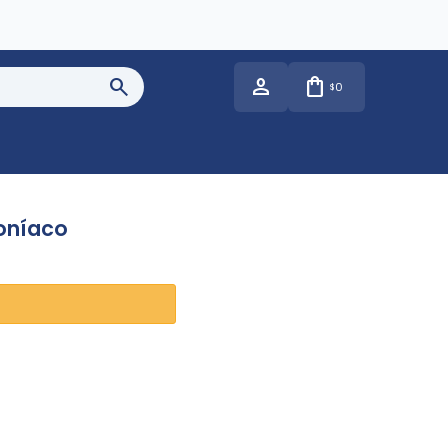
0
$
moníaco