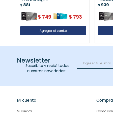
Tinte Excell Negro 1
Excellenc
881
939
$
$
$
749
$
793
Newsletter
¡Suscribite y recibí todas
nuestras novedades!
Mi cuenta
Compra
Mi cuenta
Como com