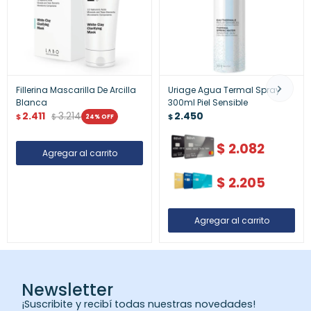
Fillerina Mascarilla De Arcilla
Uriage Agua Termal Spray
Blanca
300ml Piel Sensible
2.411
3.214
2.450
$
$
$
24
$
2.082
$
2.205
Newsletter
¡Suscribite y recibí todas nuestras novedades!