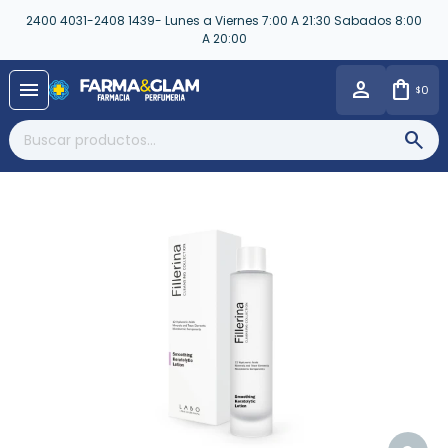
2400 4031-2408 1439- Lunes a Viernes 7:00 A 21:30 Sabados 8:00
A 20:00
close
menu
0
$