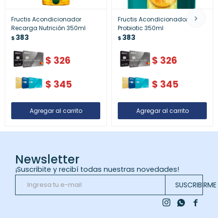
Fructis Acondicionador
Fructis Acondicionador
Recarga Nutrición 350ml
Probiotic 350ml
383
383
$
$
$
326
$
326
$
345
$
345
Newsletter
¡Suscribite y recibí todas nuestras novedades!
SUSCRIBIRME


