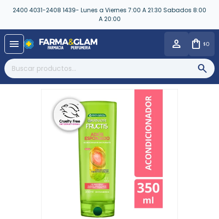
2400 4031-2408 1439- Lunes a Viernes 7:00 A 21:30 Sabados 8:00
A 20:00
close
menu
0
$