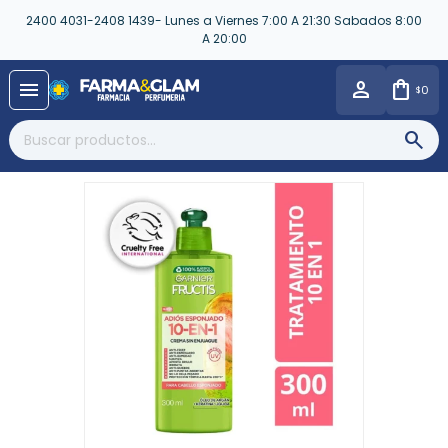
2400 4031-2408 1439- Lunes a Viernes 7:00 A 21:30 Sabados 8:00
A 20:00
close
menu
0
$