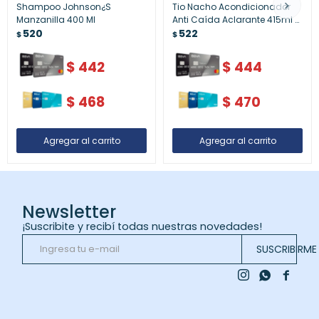
Shampoo Johnson¿S
Tio Nacho Acondicionador
Manzanilla 400 Ml
Anti Caída Aclarante 415ml –
520
Acondicionador anticaída y
522
$
$
aclarante
$
442
$
444
$
468
$
470
Newsletter
¡Suscribite y recibí todas nuestras novedades!
SUSCRIBIRME


