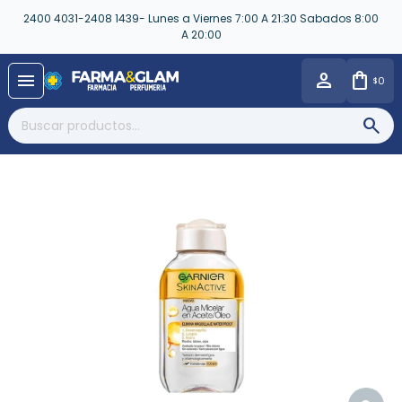
2400 4031-2408 1439- Lunes a Viernes 7:00 A 21:30 Sabados 8:00
A 20:00
close
menu
0
$