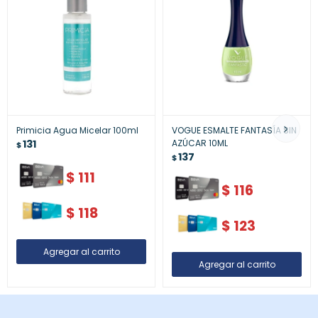
Primicia Agua Micelar 100ml
VOGUE ESMALTE FANTASÍA SIN
131
AZÚCAR 10ML
$
137
$
$
111
$
116
$
118
$
123