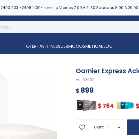
2400 4031-2408 1439- Lunes a Viernes 7:00 A 21:30 Sabados 8:00 A 20:00
OFERTAS
FITNESS
DERMOCOSMETICA
BLOG
Garnier Express Ac
52009
899
$
$
764
1