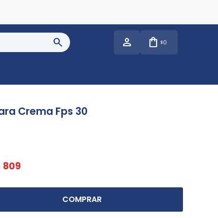
0
$
lara Crema Fps 30
$
809
COMPRAR