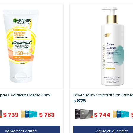
xpress Aclarante Medio 40ml
Dove Serum Corporal Con Pante
875
$
$
739
$
783
$
744