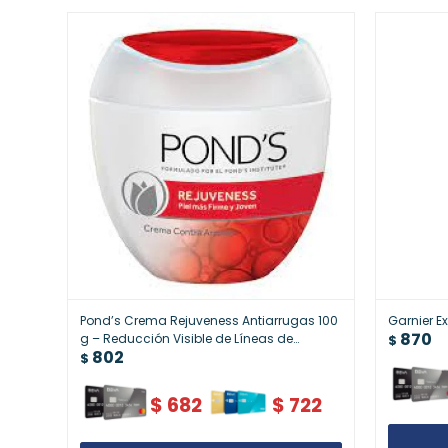
Pond’s Crema Rejuveness Antiarrugas 100
Garnier E
870
g – Reducción Visible de Líneas de
$
802
Expresión
$
$
682
$
722