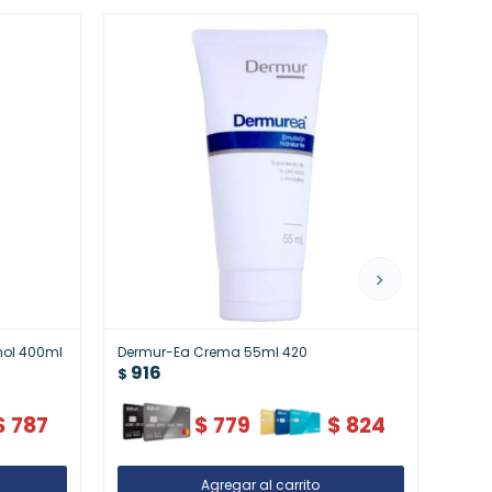
nol 400ml
Dermur-Ea Crema 55ml 420
Dr. S
916
Repar
$
91
Profu
$
$
787
$
779
$
824