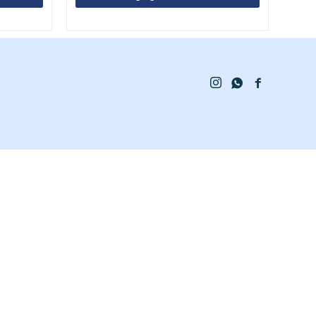


