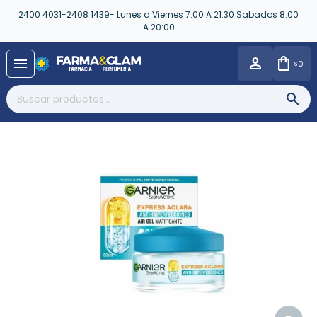
2400 4031-2408 1439- Lunes a Viernes 7:00 A 21:30 Sabados 8:00
A 20:00
close
menu
0
$