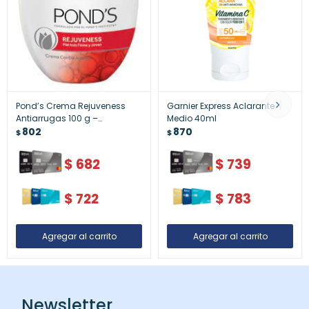
Pond’s Crema Rejuveness
Garnier Express Aclarante
Antiarrugas 100 g –
Medio 40ml
Reducción Visible de Líneas
802
870
$
$
de Expresión
$
682
$
739
$
722
$
783
Newsletter