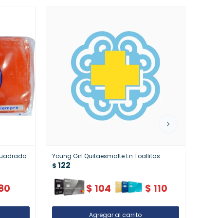
Cuadrado
Young Girl Quitaesmalte En Toallitas
Rexon
122
Antib
$
13
Práct
$
80
$
104
$
110