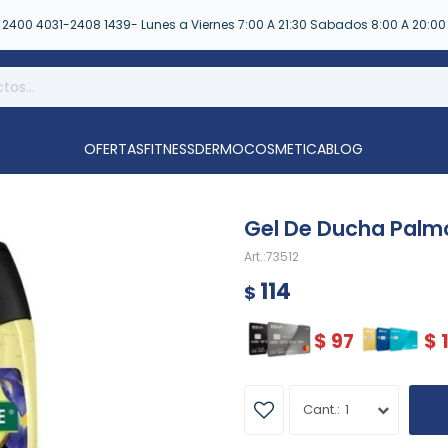
2400 4031-2408 1439- Lunes a Viernes 7:00 A 21:30 Sabados 8:00 A 20:00
OFERTAS
FITNESS
DERMOCOSMETICA
BLOG
Gel De Ducha Palm
73512
114
$
$
97
$
1