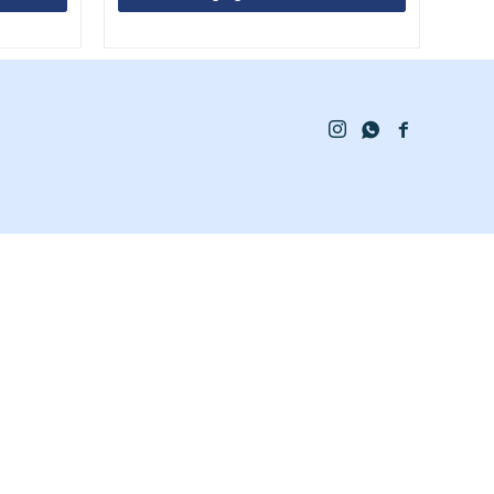


