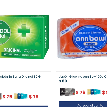
abón En Barra Original 80 G
Jabón Glicerina Ann Bow 100g 
89
$
$
76
$
$
75
$
79