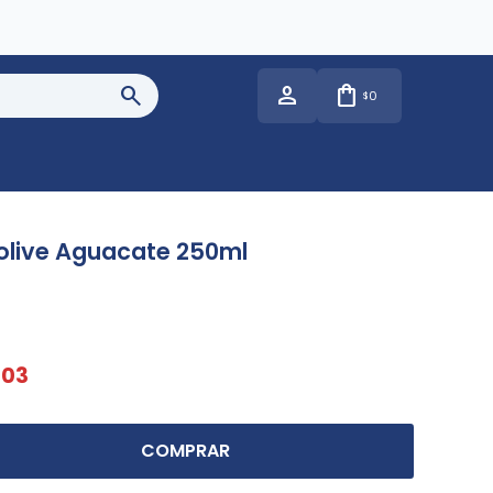
0
$
olive Aguacate 250ml
103
COMPRAR