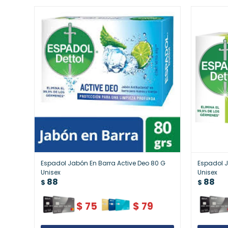
Espadol Jabón En Barra Active Deo 80 G
Espadol J
Unisex
Unisex
88
88
$
$
$
75
$
79