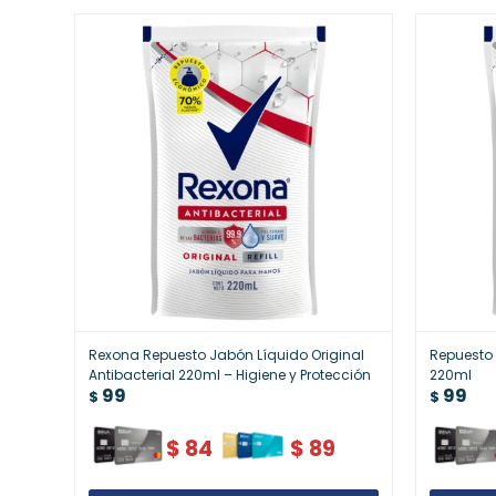
Rexona Repuesto Jabón Líquido Original
Repuesto 
Antibacterial 220ml – Higiene y Protección
220ml
99
99
$
$
$
84
$
89