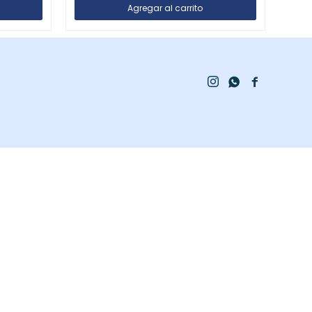


