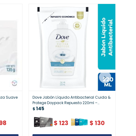
eza Suave
Dove Jabón Líquido Antibacterial Cuida &
Jabón
16
Protege Doypack Repuesto 220ml –
$
145
Higiene Efectiva
$
98
$
123
$
130