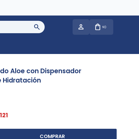
0
$
ido Aloe con Dispensador
 Hidratación
121
COMPRAR