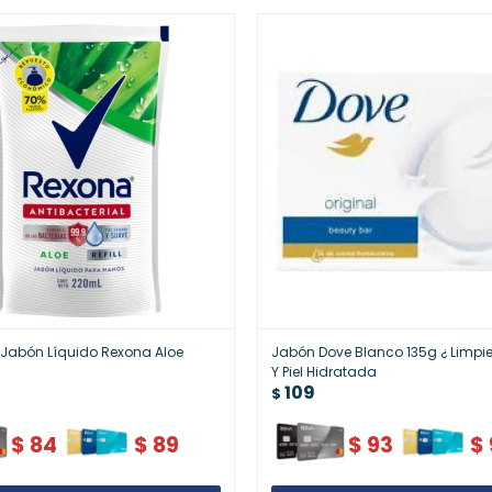
Jabón Líquido Rexona Aloe
Jabón Dove Blanco 135g ¿ Limpi
Y Piel Hidratada
109
$
$
84
$
89
$
93
$