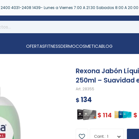
2400 4031-2408 1439- Lunes a Viernes 7:00 A 21:30 Sabados 8:00 A 20:00
OFERTAS
FITNESS
DERMOCOSMETICA
BLOG
Rexona Jabón Líqu
250ml – Suavidad e
28355
134
$
$
114
$
1