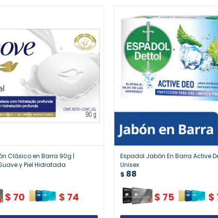
n Clásico en Barra 90g |
Espadol Jabón En Barra Active D
Suave y Piel Hidratada
Unisex
88
$
$
70
$
74
$
75
$