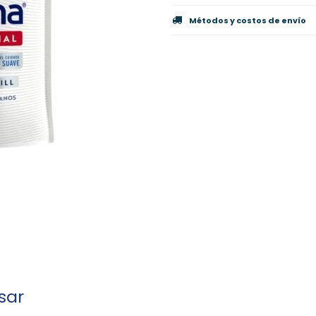
Métodos y costos de envío
sar