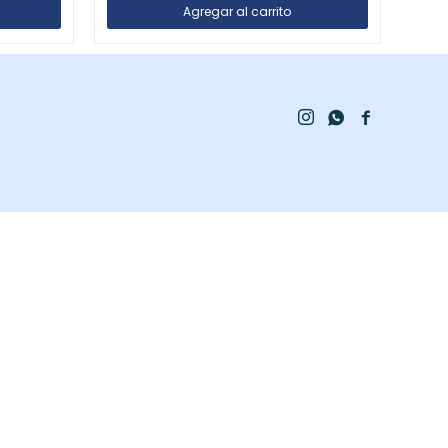


