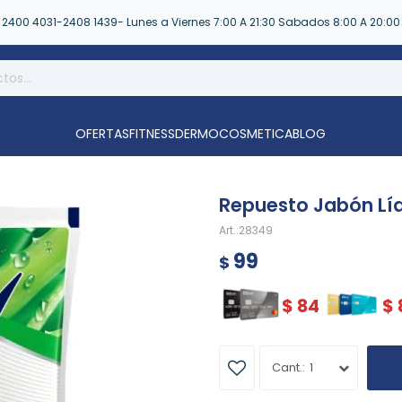
2400 4031-2408 1439- Lunes a Viernes 7:00 A 21:30 Sabados 8:00 A 20:00
OFERTAS
FITNESS
DERMOCOSMETICA
BLOG
Repuesto Jabón Lí
28349
99
$
$
84
$
1