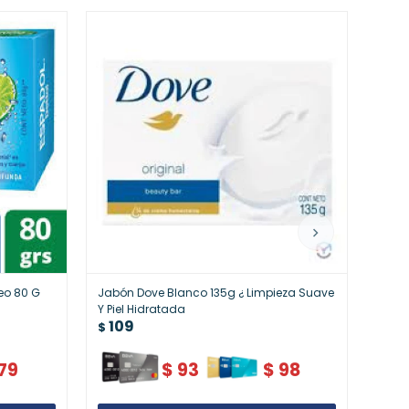
eo 80 G
Jabón Dove Blanco 135g ¿ Limpieza Suave
Gel 
11
Y Piel Hidratada
$
109
$
79
$
93
$
98