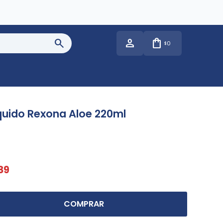
0
$
quido Rexona Aloe 220ml
89
COMPRAR