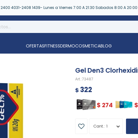
2400 4031-2408 1439- Lunes a Viernes 7:00 A 21:30 Sabados 8:00 A 20:00
OFERTAS
FITNESS
DERMOCOSMETICA
BLOG
Gel Den3 Clorhexid
73487
322
$
$
274
1