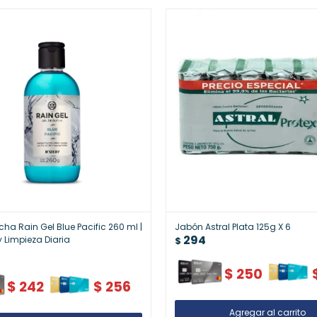
cha Rain Gel Blue Pacific 260 ml |
Jabón Astral Plata 125g X 6
294
y Limpieza Diaria
$
$
250
$
242
$
256