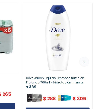
Dove Jabón Líquido Cremoso Nutrición
Dove
Profunda 700ml – Hidratación Intensa
Hidra
339
33
Cuer
$
$
$
265
$
288
$
305