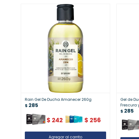
Rain Gel De Ducha Amanecer 260g
Gel de Du
285
Frescura 
$
285
$
$
242
$
256