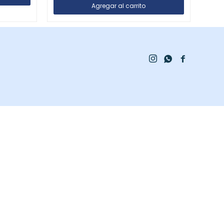


