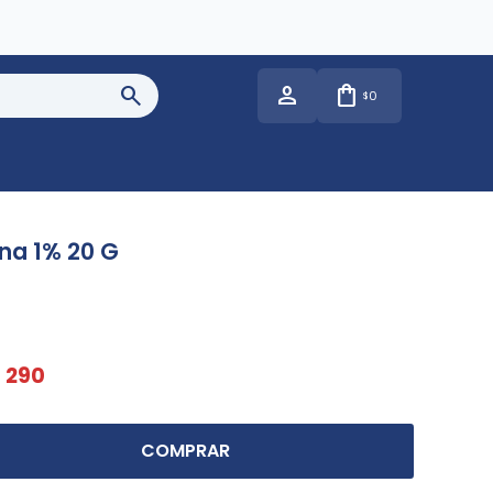
0
$
ina 1% 20 G
$
290
COMPRAR