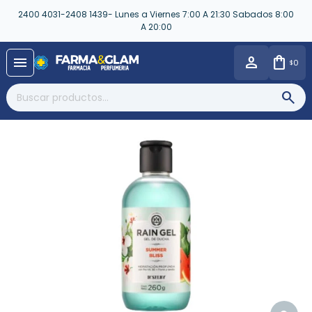
2400 4031-2408 1439- Lunes a Viernes 7:00 A 21:30 Sabados 8:00
A 20:00
close
menu
0
$