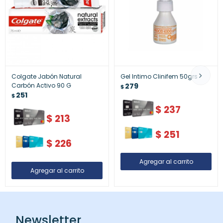
Colgate Jabón Natural
Gel Intimo Clinifem 50grs
Carbón Activo 90 G
279
$
251
$
$
237
$
213
$
251
$
226
Newsletter