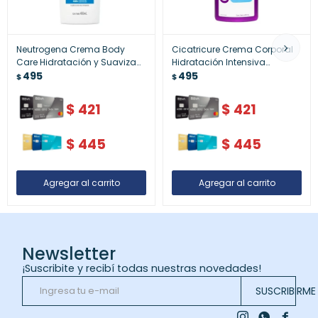
Neutrogena Crema Body
Cicatricure Crema Corporal
Care Hidratación y Suaviza
Hidratación Intensiva
400ml – Nutrición y Piel Suave
495
Reparación 400ml – Piel
495
$
$
Suave y Renovada
$
421
$
421
$
445
$
445
Newsletter
¡Suscribite y recibí todas nuestras novedades!
SUSCRIBIRME


