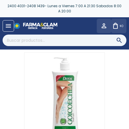
2400 4031-2408 1439- Lunes a Viernes 7:00 A 21:30 Sabados 8:00
A 20:00
close
menu
0
$