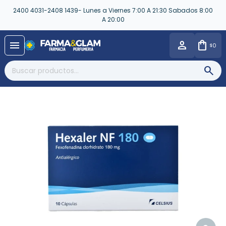
2400 4031-2408 1439- Lunes a Viernes 7:00 A 21:30 Sabados 8:00
A 20:00
close
menu
0
$