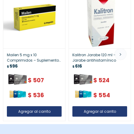
Mailen 5 mg x 10
Kalitron Jarabe 120 ml –
Comprimidos – Suplemento
Jarabe antihistamínico
Nutricional
596
616
$
$
$
507
$
524
$
536
$
554