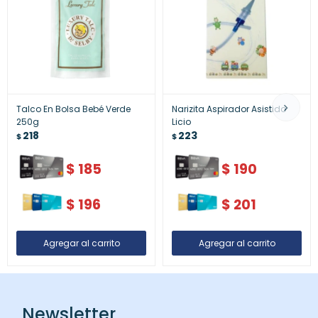
Talco En Bolsa Bebé Verde
Narizita Aspirador Asistido
250g
Licio
218
223
$
$
$
185
$
190
$
196
$
201
Newsletter