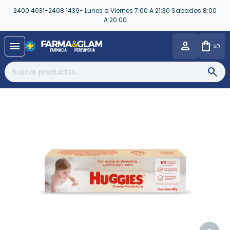
2400 4031-2408 1439- Lunes a Viernes 7:00 A 21:30 Sabados 8:00
A 20:00
close
menu
0
$