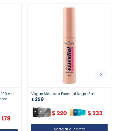
100 ml |
Vogue Máscara Esencial Negro 8ml
Trim 
259
adora
Durad
$
26
$
$
220
$
233
$
178