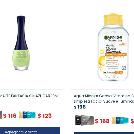
MALTE FANTASÍA SIN AZÚCAR 10ML
Agua Micelar Garnier Vitamina C 
Limpieza Facial Suave e Ilumin
198
$
$
116
$
123
$
168