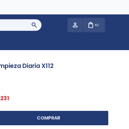
0
$
impieza Diaria X112
231
COMPRAR