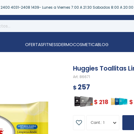
2400 4031-2408 1439- Lunes a Viernes 7:00 A 21:30 Sabados 8:00 A 20:00
OFERTAS
FITNESS
DERMOCOSMETICA
BLOG
Huggies Toallitas L
86671
257
$
$
218
$
1