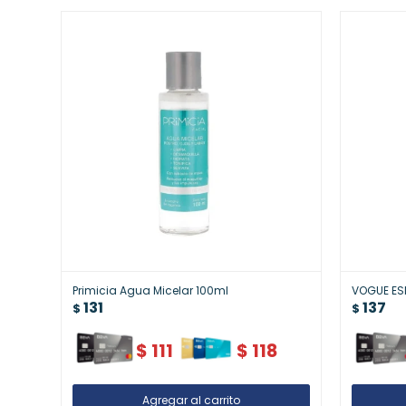
Primicia Agua Micelar 100ml
VOGUE ES
131
137
$
$
$
111
$
118