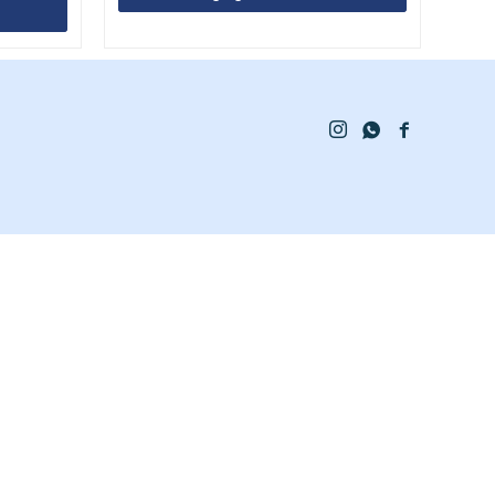


