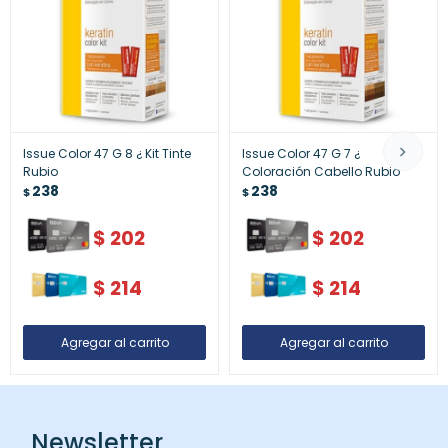
Issue Color 47 G 8 ¿ Kit Tinte
Issue Color 47 G 7 ¿
Rubio
Coloración Cabello Rubio
238
238
$
$
$
202
$
202
$
214
$
214
Newsletter