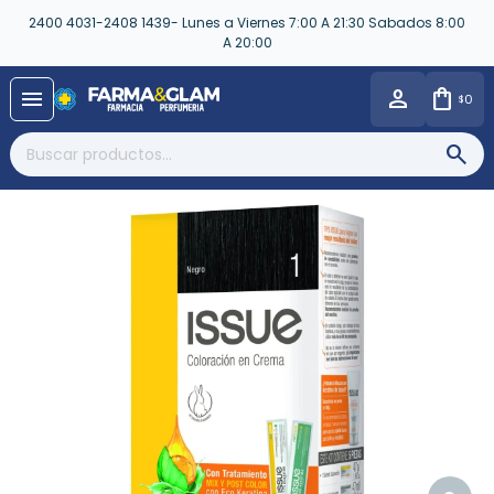
2400 4031-2408 1439- Lunes a Viernes 7:00 A 21:30 Sabados 8:00
A 20:00
close
menu
0
$