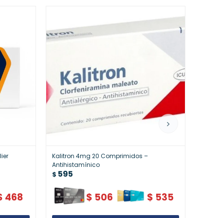
ier
Kalitron 4mg 20 Comprimidos –
Maile
Antihistamínico
Suple
595
59
$
$
$
468
$
506
$
535