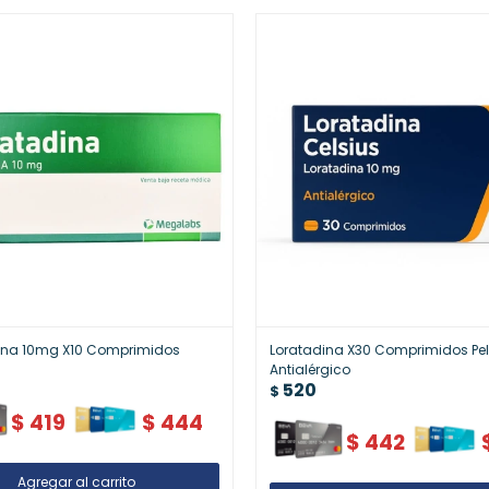
na 10mg X10 Comprimidos
Loratadina X30 Comprimidos Pell
Antialérgico
520
$
$
419
$
444
$
442