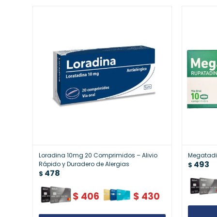
Loradina 10mg 20 Comprimidos – Alivio
Megatadi
493
Rápido y Duradero de Alergias
$
478
$
$
406
$
430