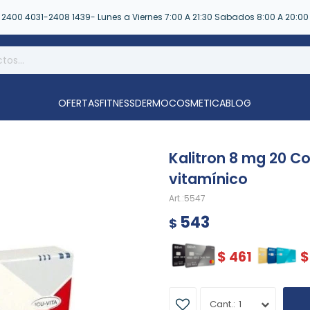
2400 4031-2408 1439- Lunes a Viernes 7:00 A 21:30 Sabados 8:00 A 20:00
OFERTAS
FITNESS
DERMOCOSMETICA
BLOG
Kalitron 8 mg 20 
vitamínico
5547
543
$
$
461
$
1