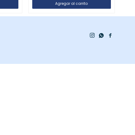


