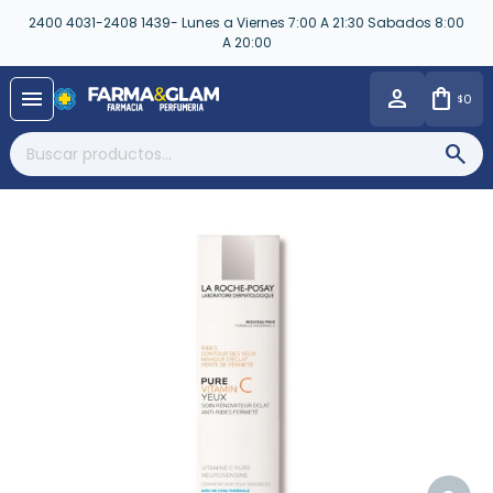
2400 4031-2408 1439- Lunes a Viernes 7:00 A 21:30 Sabados 8:00
A 20:00
close
menu
0
$