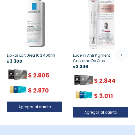
Lipikar Lait Urea 10% 400ml
Eucerin Anti Pigment
3.300
Contorno De Ojos
$
3.346
$
$
2.805
$
2.844
$
2.970
$
3.011