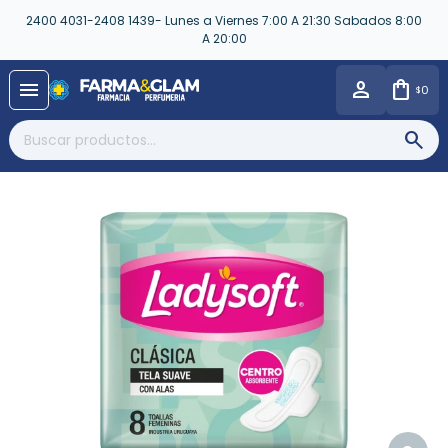
2400 4031-2408 1439- Lunes a Viernes 7:00 A 21:30 Sabados 8:00
A 20:00
close
menu
0
$