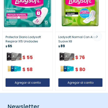
Protector Diario Ladysoft
Ladysoft Normal Con Alas
Respirar X15 Unidades
Suave X8
65
89
$
$
$
55
$
76
$
58
$
80
Newsletter