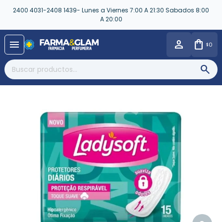
2400 4031-2408 1439- Lunes a Viernes 7:00 A 21:30 Sabados 8:00
A 20:00
close
menu
0
$