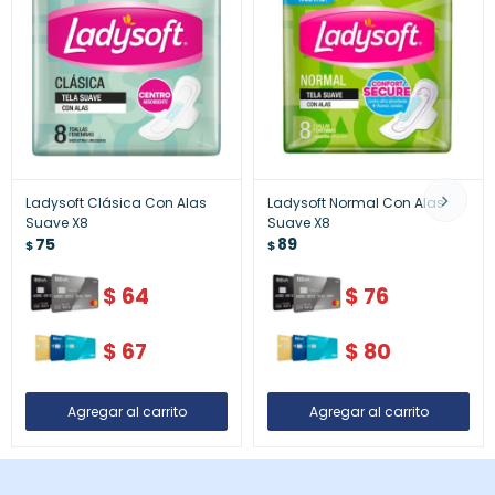
Ladysoft Clásica Con Alas
Ladysoft Normal Con Alas
Suave X8
Suave X8
75
89
$
$
$
64
$
76
$
67
$
80