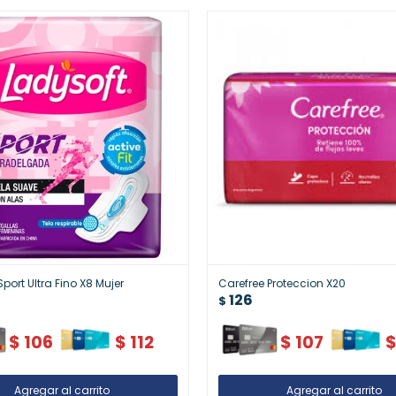
port Ultra Fino X8 Mujer
Carefree Proteccion X20
126
$
$
106
$
112
$
107