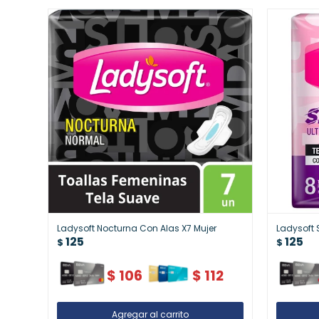
Ladysoft Nocturna Con Alas X7 Mujer
Ladysoft S
125
125
$
$
$
106
$
112