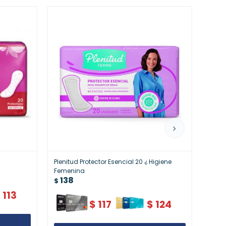
Plenitud Protector Esencial 20 ¿ Higiene
Caref
13
Femenina
$
138
$
$
113
$
117
$
124