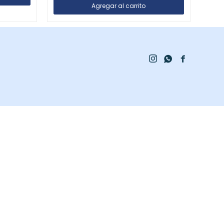


