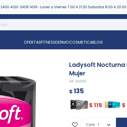
2400 4031-2408 1439- Lunes a Viernes 7:00 A 21:30 Sabados 8:00 A 20:00
OFERTAS
FITNESS
DERMOCOSMETICA
BLOG
Ladysoft Nocturna 
Mujer
56393
135
$
$
115
$
1