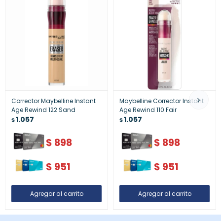
Corrector Maybelline Instant
Maybelline Corrector Instant
Age Rewind 122 Sand
Age Rewind 110 Fair
1.057
1.057
$
$
$
898
$
898
$
951
$
951