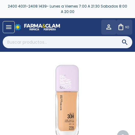
2400 4031-2408 1439- Lunes a Viernes 7:00 A 21:30 Sabados 8:00
A 20:00
close
menu
0
$