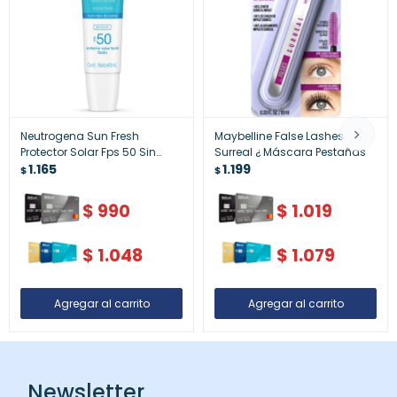
Neutrogena Sun Fresh
Maybelline False Lashes
Protector Solar Fps 50 Sin
Surreal ¿ Máscara Pestañas
Color 40 Ml
1.165
1.199
$
$
$
990
$
1.019
$
1.048
$
1.079
Newsletter