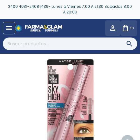
2400 4031-2408 1439- Lunes a Viernes 7:00 A 21:30 Sabados 8:00
A 20:00
close
menu
0
$