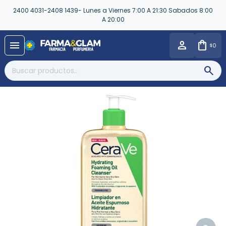
2400 4031-2408 1439- Lunes a Viernes 7:00 A 21:30 Sabados 8:00
A 20:00
close
menu
0
$