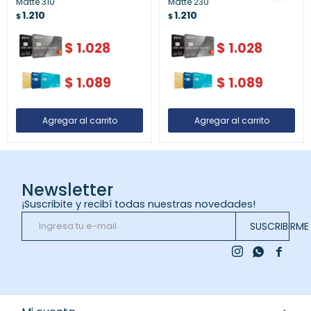
Matte 310
Matte 230
1.210
1.210
$
$
$
1.028
$
1.028
$
1.089
$
1.089
Newsletter
¡Suscribite y recibí todas nuestras novedades!
SUSCRIBIRME


