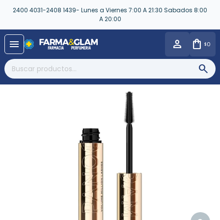
2400 4031-2408 1439- Lunes a Viernes 7:00 A 21:30 Sabados 8:00
A 20:00
close
menu
0
$