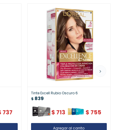
Tinte Excell Rubio Oscuro 6
Tinte 
839
88
$
$
$
737
$
713
$
755