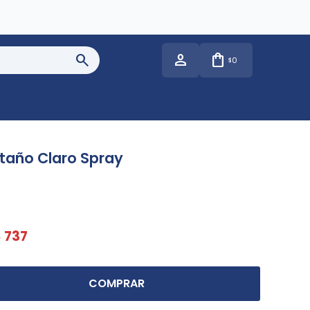
0
$
taño Claro Spray
$
737
COMPRAR