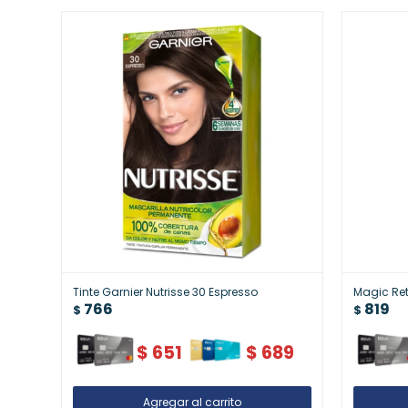
Tinte Garnier Nutrisse 30 Espresso
Magic Ret
766
819
$
$
$
651
$
689