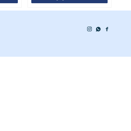


