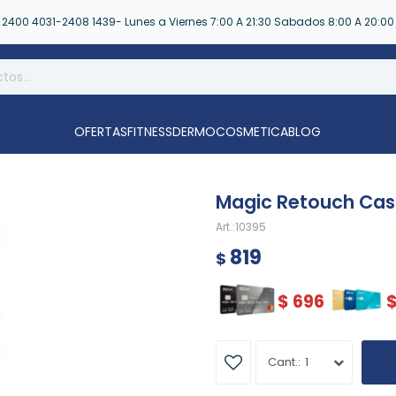
2400 4031-2408 1439- Lunes a Viernes 7:00 A 21:30 Sabados 8:00 A 20:00
OFERTAS
FITNESS
DERMOCOSMETICA
BLOG
Magic Retouch Cas
10395
819
$
$
696
1