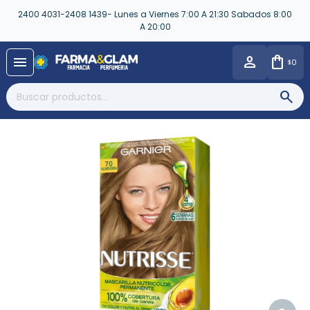
2400 4031-2408 1439- Lunes a Viernes 7:00 A 21:30 Sabados 8:00
A 20:00
close
menu
0
$