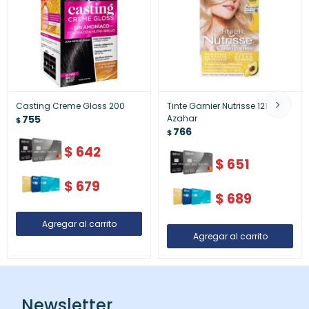
Casting Creme Gloss 200
Tinte Garnier Nutrisse 121
755
Azahar
$
766
$
$
642
$
651
$
679
$
689
Newsletter