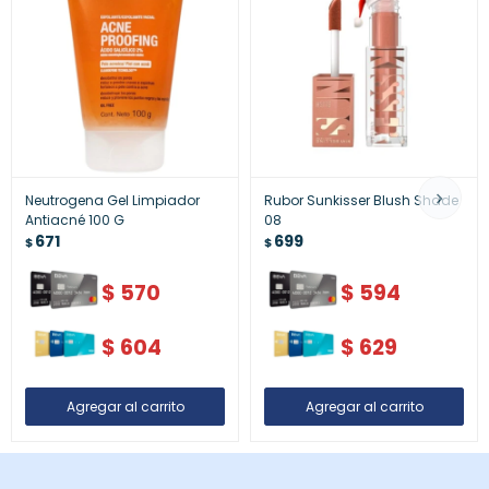
Neutrogena Gel Limpiador
Rubor Sunkisser Blush Shade
Antiacné 100 G
08
671
699
$
$
$
570
$
594
$
604
$
629