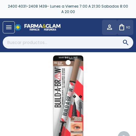
2400 4031-2408 1439- Lunes a Viernes 7:00 A 21:30 Sabados 8:00
A 20:00
close
menu
0
$