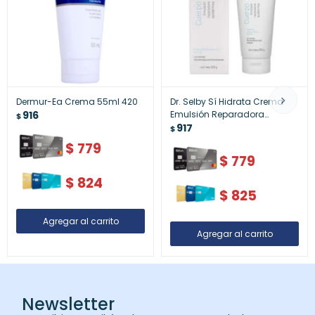
Dermur-Ea Crema 55ml 420
Dr. Selby Sí Hidrata Crema
916
Emulsión Reparadora
$
Corporal 200 gr | Hidratación
917
$
Profunda y Nutrición Diaria
$
779
$
779
$
824
$
825
Newsletter