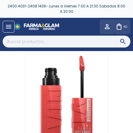
2400 4031-2408 1439- Lunes a Viernes 7:00 A 21:30 Sabados 8:00
A 20:00
close
menu
0
$