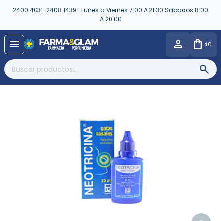
2400 4031-2408 1439- Lunes a Viernes 7:00 A 21:30 Sabados 8:00
A 20:00
close
menu
0
$