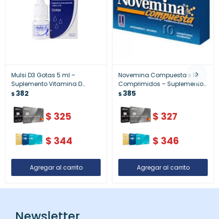
Mulsi D3 Gotas 5 ml –
Novemina Compuesta x 10
Suplemento Vitamina D
Comprimidos – Suplemento
Líquido
382
Nutricional
385
$
$
$
325
$
327
$
344
$
346
Newsletter