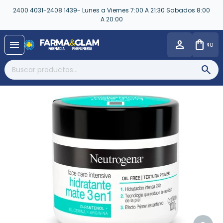
2400 4031-2408 1439- Lunes a Viernes 7:00 A 21:30 Sabados 8:00
A 20:00
close
menu
0
$