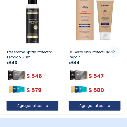
Tresemmé Spray Protector
Dr. Selby Skin Protect Cica-
Térmico 120ml
Repair
643
644
$
$
$
546
$
547
$
579
$
580