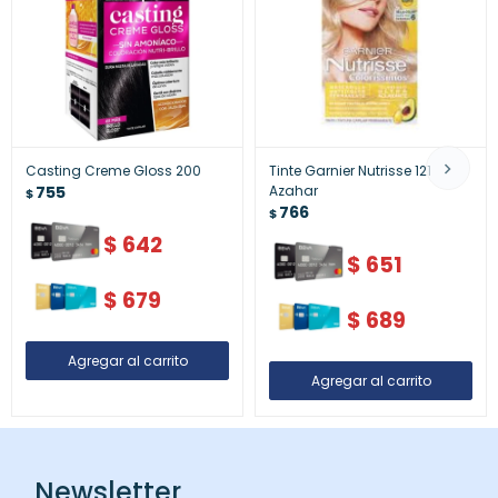
Casting Creme Gloss 200
Tinte Garnier Nutrisse 121
755
Azahar
$
766
$
$
642
$
651
$
679
$
689
Newsletter