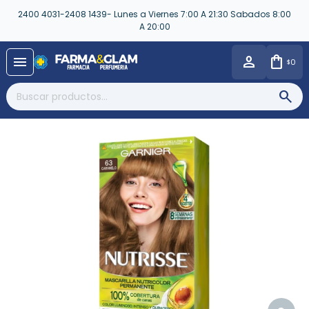
2400 4031-2408 1439- Lunes a Viernes 7:00 A 21:30 Sabados 8:00
A 20:00
close
menu
0
$