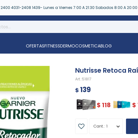
2400 4031-2408 1439- Lunes a Viernes 7:00 A 21:30 Sabados 8:00 A 20:00
OFERTAS
FITNESS
DERMOCOSMETICA
BLOG
Nutrisse Retoca Ra
51817
139
$
$
118
$
1