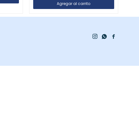


