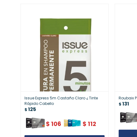
Issue Express 5m Castaño Claro ¿ Tinte
Roubaix P
131
Rápido Cabello
$
125
$
$
106
$
112