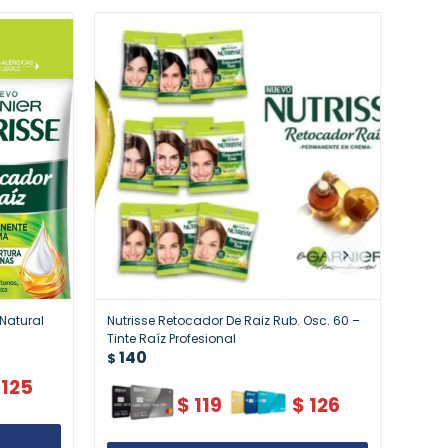
 Natural
Nutrisse Retocador De Raiz Rub. Osc. 60 –
Nutri
Tinte Raíz Profesional
Oscu
140
14
$
$
125
$
119
$
126