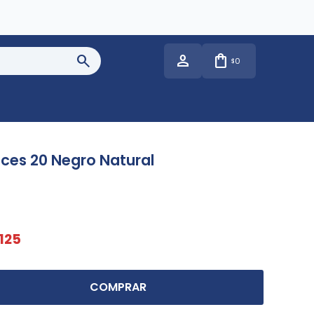
0
$
íces 20 Negro Natural
125
COMPRAR