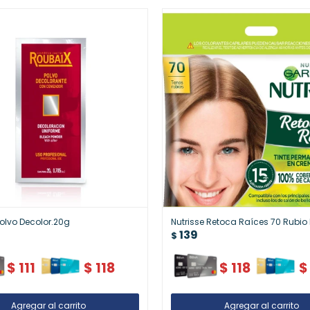
olvo Decolor.20g
Nutrisse Retoca Raíces 70 Rubio
139
$
$
111
$
118
$
118
$