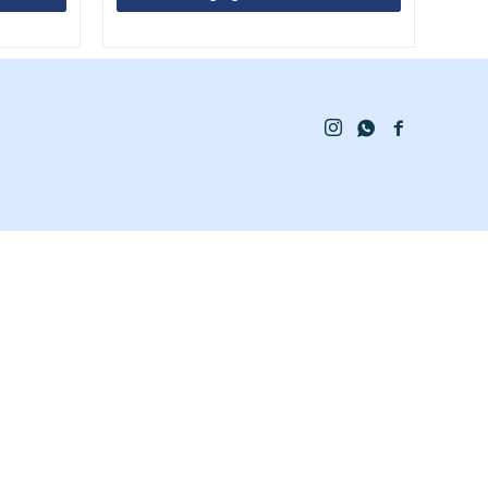


