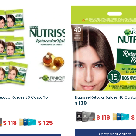
Retoca Raíces 30 Castaño
Nutrisse Retoca Raíces 40 Cast
139
$
$
118
$
$
118
$
125