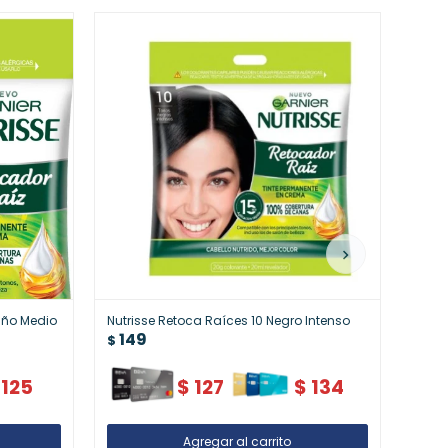
año Medio
Nutrisse Retoca Raíces 10 Negro Intenso
Issue
149
23
$
$
125
$
127
$
134