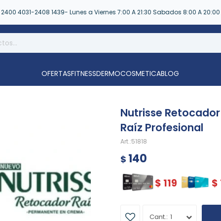
2400 4031-2408 1439- Lunes a Viernes 7:00 A 21:30 Sabados 8:00 A 20:00
OFERTAS
FITNESS
DERMOCOSMETICA
BLOG
Nutrisse Retocador 
Raíz Profesional
51818
140
$
$
119
$
1