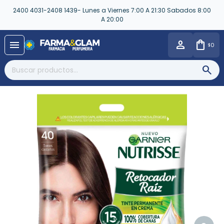
2400 4031-2408 1439- Lunes a Viernes 7:00 A 21:30 Sabados 8:00
A 20:00
close
menu
0
$