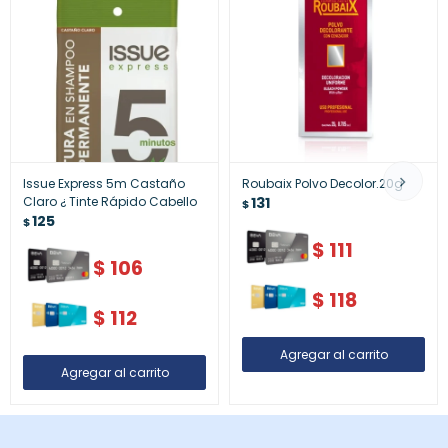
Issue Express 5m Castaño
Roubaix Polvo Decolor.20g
Claro ¿ Tinte Rápido Cabello
131
$
125
$
$
111
$
106
$
118
$
112