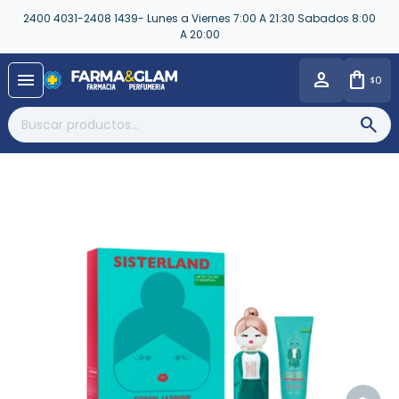
2400 4031-2408 1439- Lunes a Viernes 7:00 A 21:30 Sabados 8:00
A 20:00
close
menu
0
$