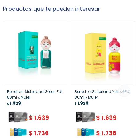
Productos que te pueden interesar
Benetton Sisterland Green Edt
Benetton Sisterland Yellow Edt
80ml ¿ Mujer
80ml ¿ Mujer
1.929
1.929
$
$
$
1.639
$
1.639
$
1.736
$
1.736