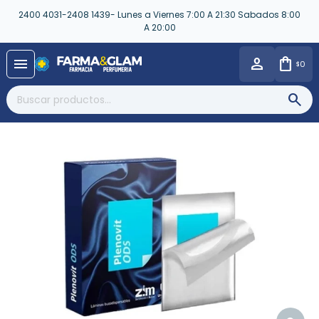
2400 4031-2408 1439- Lunes a Viernes 7:00 A 21:30 Sabados 8:00
A 20:00
close
menu
0
$