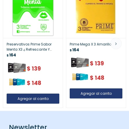
Preservativos Prime Sabor
Prime Mega X 3 Amarillo
Menta X3 ¿ Refrescante Y
164
$
Confiable
164
$
$
139
$
139
$
148
$
148
Newsletter