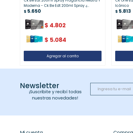
Ck Be Edt 200ml Spray Fragancia Neutra Y
Ck One Ed
Moderna - Ck Be Edt 200ml Spray ¿
Icónico
5.650
5.813
Fragancia Neutra Y Moderna
$
$
$
4.802
$
5.084
Newsletter
¡Suscribite y recibí todas
nuestras novedades!
Mi cuenta
Compra