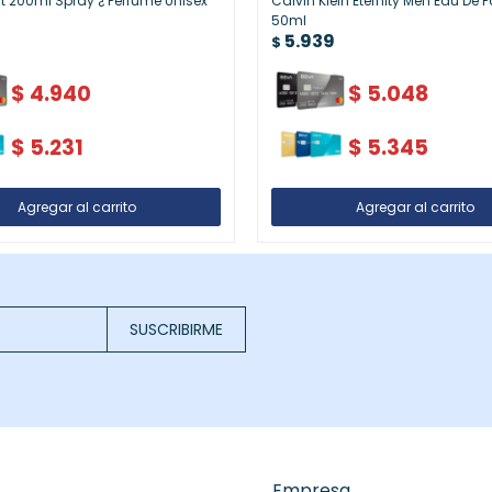
t 200ml Spray ¿ Perfume Unisex
Calvin Klein Eternity Men Eau De 
50ml
5.939
$
$
4.940
$
5.048
$
5.231
$
5.345
SUSCRIBIRME
Empresa