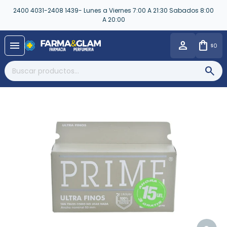
2400 4031-2408 1439- Lunes a Viernes 7:00 A 21:30 Sabados 8:00
A 20:00
close
menu
0
$