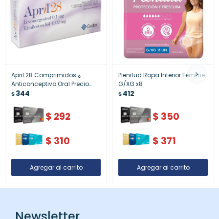
April 28 Comprimidos ¿
Plenitud Ropa Interior Femme
Anticonceptivo Oral Precio
G/XG x8
Uruguay
344
412
$
$
$
292
$
350
$
310
$
371
Newsletter