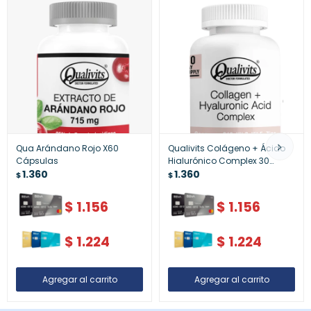
Qua Arándano Rojo X60
Qualivits Colágeno + Ácido
Cápsulas
Hialurónico Complex 30
1.360
Softgels | Suplemento
1.360
$
$
Antiedad y Reafirmante
$
1.156
$
1.156
$
1.224
$
1.224