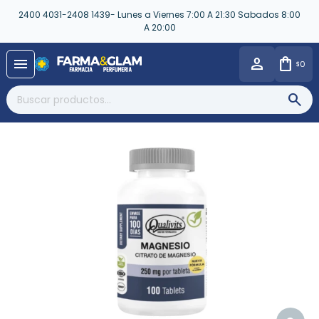
2400 4031-2408 1439- Lunes a Viernes 7:00 A 21:30 Sabados 8:00
A 20:00
close
menu
0
$