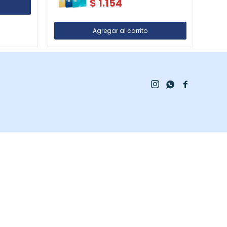
$
1.154


