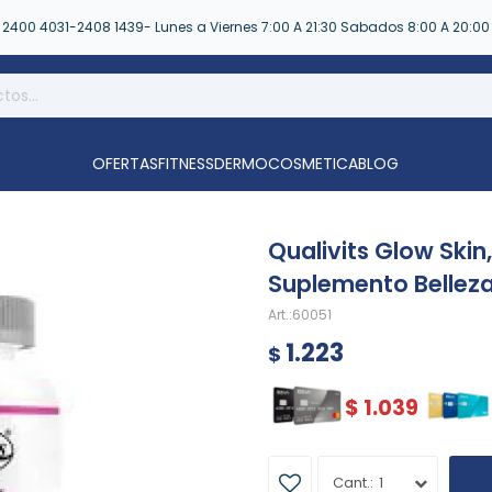
2400 4031-2408 1439- Lunes a Viernes 7:00 A 21:30 Sabados 8:00 A 20:00
OFERTAS
FITNESS
DERMOCOSMETICA
BLOG
Qualivits Glow Skin,
Suplemento Belleza
60051
1.223
$
$
1.039
1