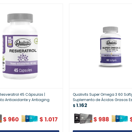
 Resveratrol 45 Cápsulas |
Qualivits Super Omega 3 60 Softg
o Antioxidante y Antiaging
Suplemento de Ácidos Grasos E
1.162
$
$
960
$
1.017
$
988