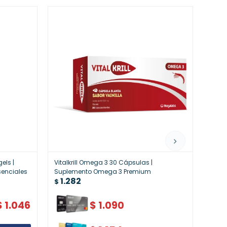
els |
Vitalkrill Omega 3 30 Cápsulas |
Asta
1.
senciales
Suplemento Omega 3 Premium
$
1.282
$
$
1.046
$
1.090