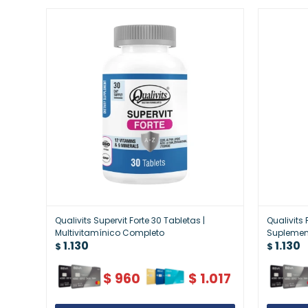
Qualivits Supervit Forte 30 Tabletas |
Qualivits
Multivitamínico Completo
Suplement
1.130
1.130
$
$
$
960
$
1.017