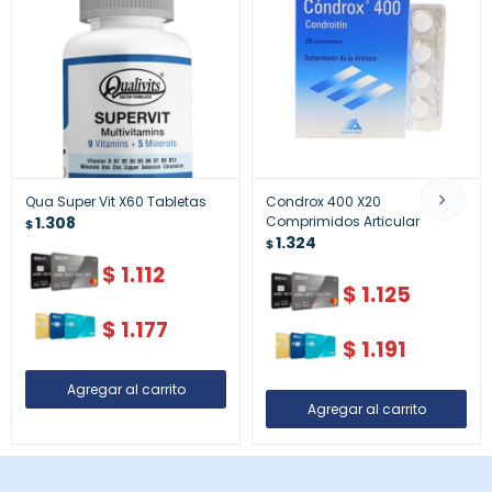
Qua Super Vit X60 Tabletas
Condrox 400 X20
1.308
Comprimidos Articular
$
1.324
$
$
1.112
$
1.125
$
1.177
$
1.191