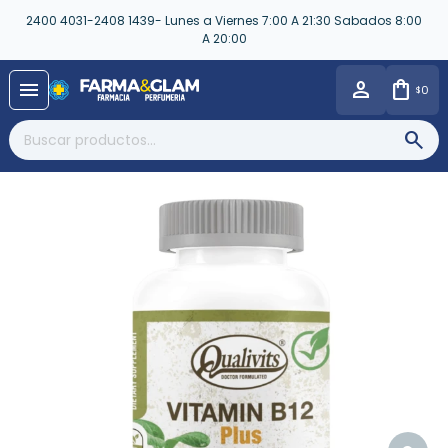
2400 4031-2408 1439- Lunes a Viernes 7:00 A 21:30 Sabados 8:00
A 20:00
close
menu
0
$