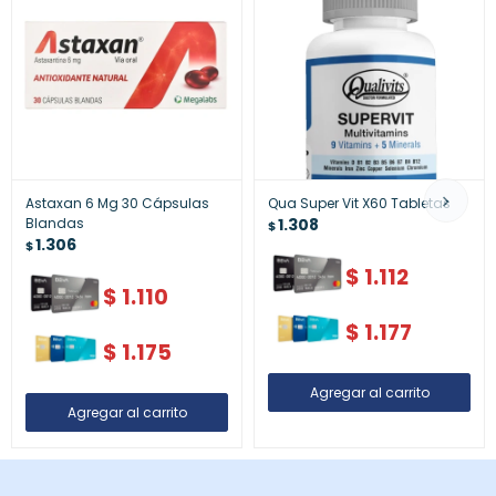
Astaxan 6 Mg 30 Cápsulas
Qua Super Vit X60 Tabletas
Blandas
1.308
$
1.306
$
$
1.112
$
1.110
$
1.177
$
1.175