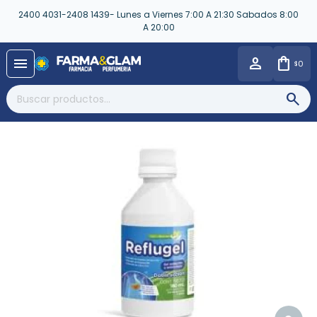
2400 4031-2408 1439- Lunes a Viernes 7:00 A 21:30 Sabados 8:00
A 20:00
close
menu
0
$