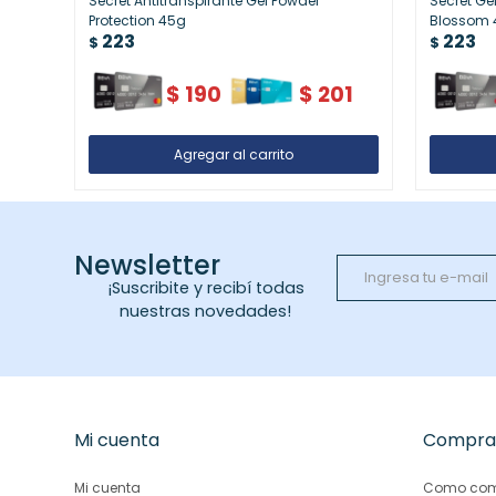
Secret Antitranspirante Gel Powder
Secret Ge
Protection 45g
Blossom 
223
223
$
$
$
190
$
201
Newsletter
¡Suscribite y recibí todas
nuestras novedades!
Mi cuenta
Compra
Mi cuenta
Como com