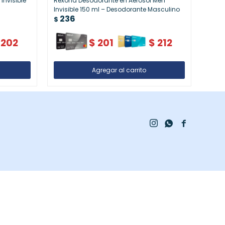
Invisible
Rexona Desodorante en Aerosol Men
Rexo
Invisible 150 ml – Desodorante Masculino
150ml
236
23
Dura
$
$
202
$
201
$
212


