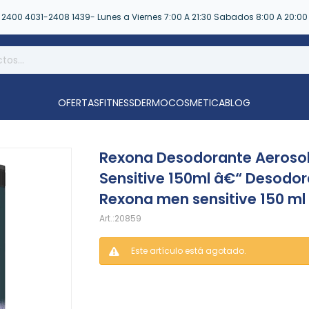
2400 4031-2408 1439- Lunes a Viernes 7:00 A 21:30 Sabados 8:00 A 20:00
OFERTAS
FITNESS
DERMOCOSMETICA
BLOG
Rexona Desodorante Aeroso
Sensitive 150ml â€“ Desodo
Rexona men sensitive 150 ml
20859
Este artículo está agotado.