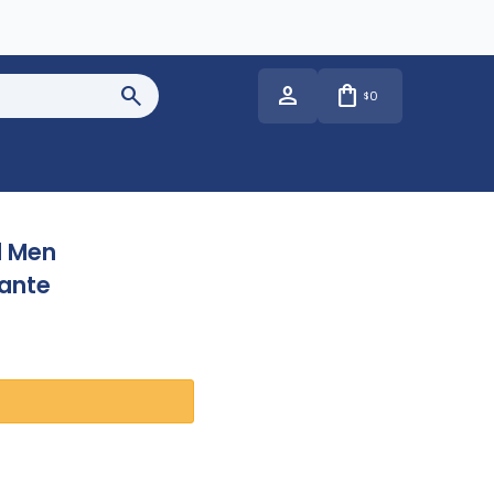
0
$
l Men
rante