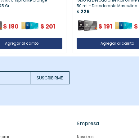
l Antitranspirante Orange
Rexona Desodorante Roll On Men 
45 Gr
50 ml – Desodorante Masculino
225
$
$
190
$
201
$
191
$
SUSCRIBIRME
Empresa
prar
Nosotros