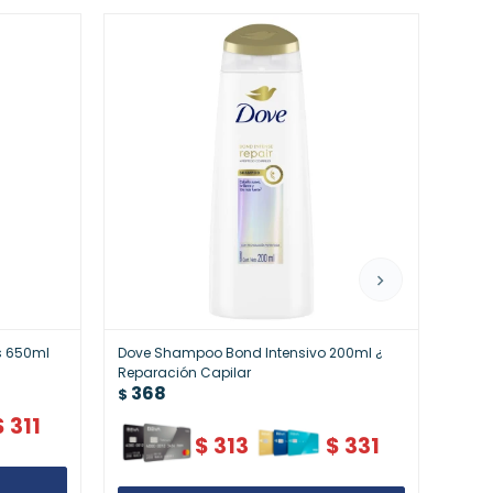
s 650ml
Dove Shampoo Bond Intensivo 200ml ¿
Primi
36
Reparación Capilar
$
368
$
$
311
$
313
$
331