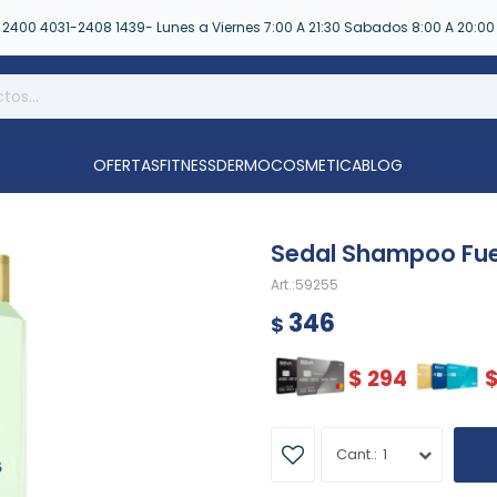
2400 4031-2408 1439- Lunes a Viernes 7:00 A 21:30 Sabados 8:00 A 20:00
OFERTAS
FITNESS
DERMOCOSMETICA
BLOG
Sedal Shampoo Fue
59255
346
$
$
294
1