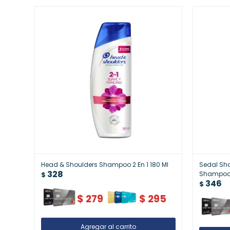
Head & Shoulders Shampoo 2 En 1 180 Ml
Sedal Sh
328
Shampoo 
$
346
$
$
279
$
295