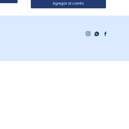


