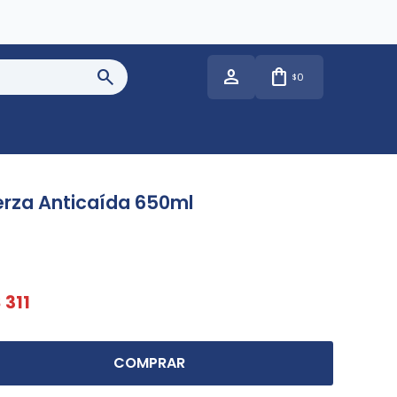
0
$
rza Anticaída 650ml
$
311
COMPRAR