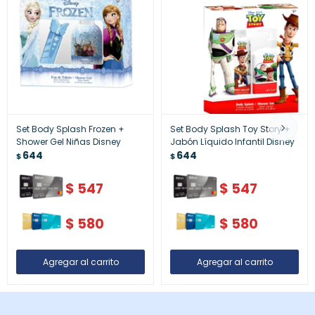
Set Body Splash Frozen +
Set Body Splash Toy Story +
Shower Gel Niñas Disney
Jabón Líquido Infantil Disney
644
644
$
$
$
547
$
547
$
580
$
580