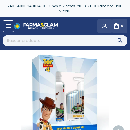
2400 4031-2408 1439- Lunes a Viernes 7:00 A 21:30 Sabados 8:00
A 20:00
close
menu
0
$