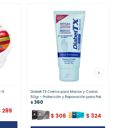
0 G
Diabet TX Crema para Manos y Codos
Nivea
36
50gr – Protección y Reparación para Piel
$
360
Sensible
$
$
289
$
306
$
324