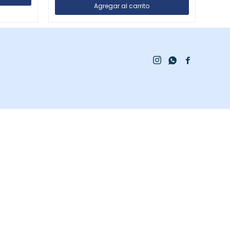


