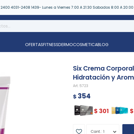
2400 4031-2408 1439- Lunes a Viernes 7:00 A 21:30 Sabados 8:00 A 20:00
OFERTAS
FITNESS
DERMOCOSMETICA
BLOG
Six Crema Corporal 
Hidratación y Arom
5723
354
$
$
301
$
1