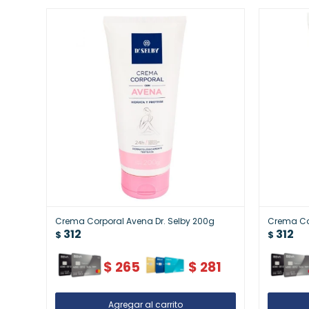
Crema Corporal Avena Dr. Selby 200g
Crema Cor
312
312
$
$
$
265
$
281