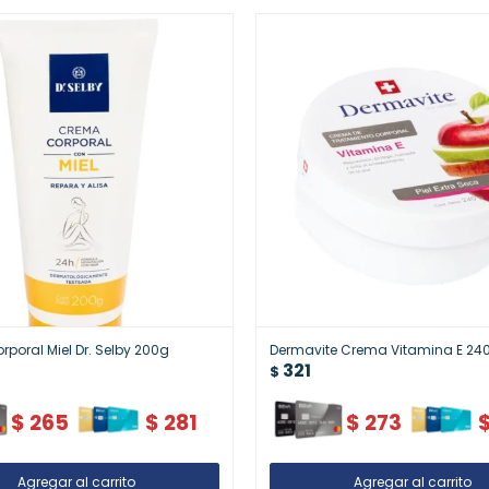
poral Miel Dr. Selby 200g
Dermavite Crema Vitamina E 24
321
$
$
265
$
281
$
273